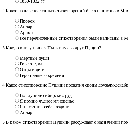
1830-1832 гг
2
Какое из перечисленных стихотворений было написано в Ми
Пророк
Анчар
Арион
все перечисленные стихотворения были написаны в 
3
Какую книгу привез Пушкину его друг Пущин?
Мертвые души
Горе от ума
Отцы и дети
Герой нашего времени
4
Какое стихотворение Пушкин посвятил своим друзьям-декаб
Во глубине сибирских руд
Я помню чудное мгновенье
Я памятник себе воздвиг...
Анчар
5
В каком стихотворении Пушкин рассуждает о назначении поэ