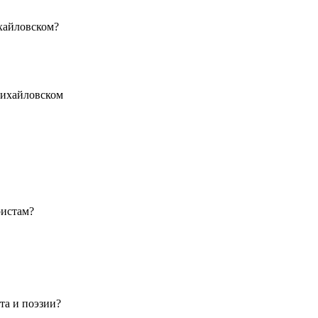
хайловском?
Михайловском
ристам?
та и поэзии?