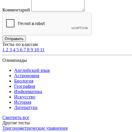
Комментарий
Отправить
Тесты по классам
1
2
3
4
5
6
7
8
9
10
11
Олимпиады
Английский язык
Астрономия
Биология
География
Информатика
Искусство
История
Литература
Смотреть все
Другие тесты
Тригонометрические уравнения