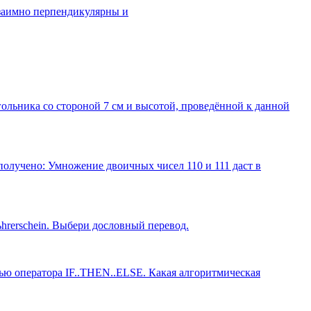
взаимно перпендикулярны и
ольника со стороной 7 см и высотой, проведённой к данной
 получено: Умножение двоичных чисел 110 и 111 даст в
Fьhrerschein. Выбери дословный перевод.
щью оператора IF..THEN..ELSE. Какая алгоритмическая