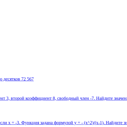
о десятков 72 567
т 3, второй коэффициент 8, свободный член -7. Найдите значен
если х = -3. Функция задана формулой у = - (х^2)/(х-1). Найдит