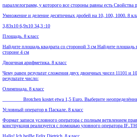
параллелограмм, у которого все стороны равны есть Свойства 
Умножение и деление десятичных дробей на 10, 100, 1000. 8 кл
3,83х10 6,9х10 34,3 :10
Площадь. 8 класс
Найдите площадь квадрата со стороной 3 см Найдите площадь п
стороне 4 см
Двоичная арифметика. 8 класс
Чему равен результат сложения двух двоичных чисел 11101 и 1
результате число:
Олимпиада. 8 класс
________ Brotchen kostet etwa 1,5 Euro. Выберите неопределённы
Условный оператор в Паскале. 8 класс
Формат записи условного оператора с полным ветвлением прав
конструкция реализуется с помощью уловного оператора IF..T
Hallo! Ich heiBe Felix Dietrich. 8 класс