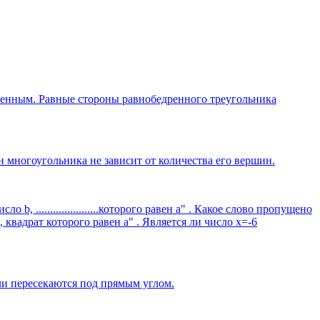
ренным. Равные стороны равнобедренного треугольника
н многоугольника не зависит от количества его вершин.
......................которого равен а" . Какое слово пропущено
, квадрат которого равен а" . Является ли число х=-6
ли пересекаются под прямым углом.