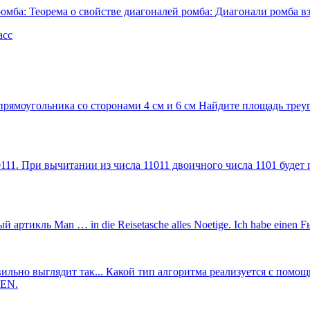
ромба: Теорема о свойстве диагоналей ромба: Диагонали ромба 
асс
рямоугольника со сторонами 4 см и 6 см Найдите площадь треуг
0111. При вычитании из числа 11011 двоичного числа 1101 будет
й артикль Man … in die Reisetasche alles Noetige. Ich habe einen 
ильно выглядит так... Какой тип алгоритма реализуется с помо
HEN.