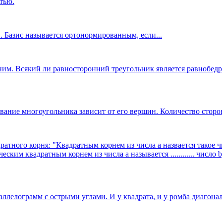
тью.
.. Базис называется ортонормированным, если...
ним. Всякий ли равносторонний треугольник является равнобед
вание многоугольника зависит от его вершин. Количество сторо
го корня: "Квадратным корнем из числа а назвается такое число b, 
им квадратным корнем из числа а называется ............ число b
ллелограмм с острыми углами. И у квадрата, и у ромба диагона