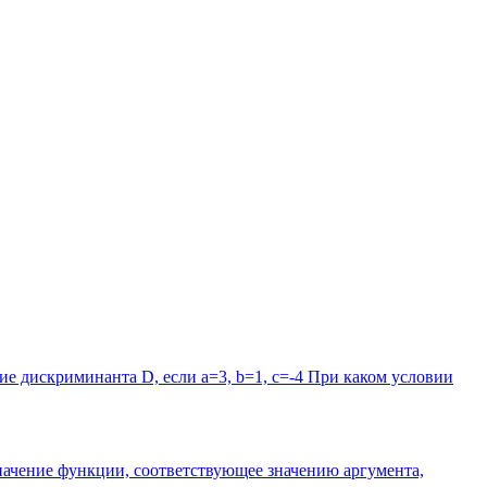
ие дискриминанта D, если a=3, b=1, c=-4 При каком условии
е значение функции, соответствующее значению аргумента,