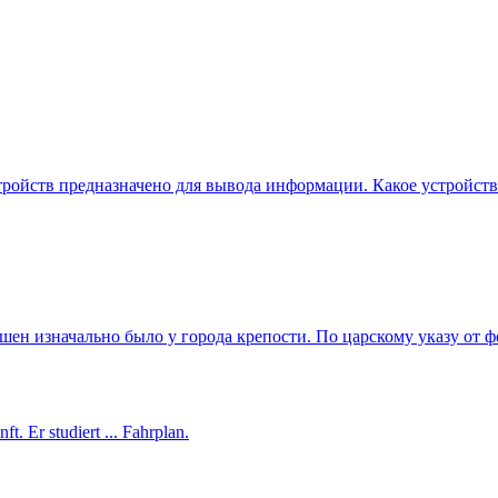
тройств предназначено для вывода информации. Какое устройств
шен изначально было у города крепости. По царскому указу от ф
t. Er studiert ... Fahrplan.