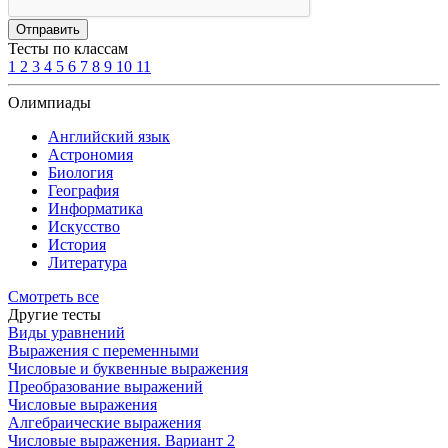
Отправить
Тесты по классам
1
2
3
4
5
6
7
8
9
10
11
Олимпиады
Английский язык
Астрономия
Биология
География
Информатика
Искусство
История
Литература
Смотреть все
Другие тесты
Виды уравнений
Выражения с переменными
Числовые и буквенные выражения
Преобразование выражений
Числовые выражения
Алгебраические выражения
Числовые выражения. Вариант 2