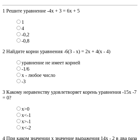
1
Решите уравнение -4х + 3 = 6х + 5
1
4
-0,2
-0,8
2
Найдите корни уравнения -6(3 - х) = 2х + 4(х - 4)
уравнение не имеет корней
-1/6
х - любое число
-3
3
Какому неравенству удовлетворяет корень уравнения -15x -7
= 0?
x>0
x<-1
x>-1
x<-2
4
При каком значении х значение выражения 14х - 2 в два раза