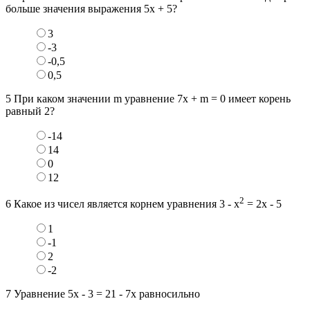
больше значения выражения 5х + 5?
3
-3
-0,5
0,5
5
При каком значении m уравнение 7х + m = 0 имеет корень
равный 2?
-14
14
0
12
2
6
Какое из чисел является корнем уравнения 3 - х
= 2х - 5
1
-1
2
-2
7
Уравнение 5х - 3 = 21 - 7х равносильно