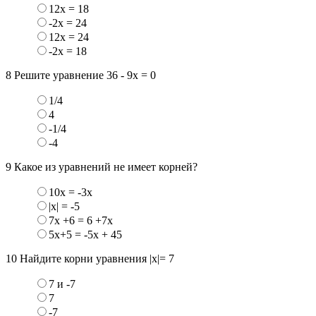
12х = 18
-2х = 24
12х = 24
-2х = 18
8
Решите уравнение 36 - 9х = 0
1/4
4
-1/4
-4
9
Какое из уравнений не имеет корней?
10х = -3х
|x| = -5
7х +6 = 6 +7х
5х+5 = -5х + 45
10
Найдите корни уравнения |x|= 7
7 и -7
7
-7