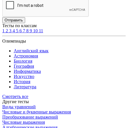
Отправить
Тесты по классам
1
2
3
4
5
6
7
8
9
10
11
Олимпиады
Английский язык
Астрономия
Биология
География
Информатика
Искусство
История
Литература
Смотреть все
Другие тесты
Виды уравнений
Числовые и буквенные выражения
Преобразование выражений
Числовые выражения
Алгебраические выражения