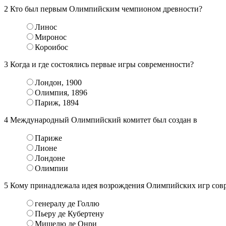
2
Кто был первым Олимпийским чемпионом древности?
Линос
Миронос
Короибос
3
Когда и где состоялись первые игры современности?
Лондон, 1900
Олимпия, 1896
Париж, 1894
4
Международный Олимпийский комитет был создан в
Париже
Лионе
Лондоне
Олимпии
5
Кому принадлежала идея возрождения Олимпийских игр сов
генералу де Голлю
Пьеру де Кубертену
Мишелю де Онри