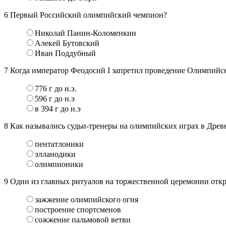
6
Первый Российский олимпийский чемпион?
Николай Панин-Коломенкин
Алекей Бутовский
Иван Поддубный
7
Когда император Феодосий I запретил проведение Олимпийск
776 г до н.э.
596 г до н.э
в 394 г до н.э
8
Как назывались судьи-тренеры на олимпийских играх в Древ
пентатлоники
элланодики
олимпионики
9
Один из главных ритуалов на торжественной церемонии отк
зажжение олимпийского огня
построение спортсменов
сожжение пальмовой ветви