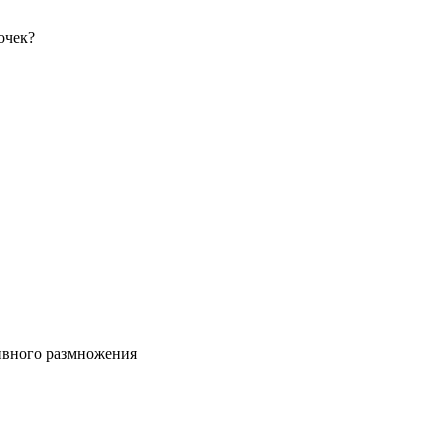
очек?
ивного размножения