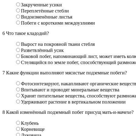
Закрученные усики
Переплетённые стебли
Видоизменённые листья
Побеги с короткими междоузлиями
6
Что такое кладодий?
Вырост на покровной ткани стебля
Разветвлённый усик
Боковой побег, напоминающий лист, может иметь кол
Стелящийся по земле побег, способствующий размно
7
Какие функции выполняют мясистые подземные побеги?
Фотосинтезируют, накапливают органические вещест
Впитывают и проводят минеральные вещества
Хранят питательные вещества, способствуют размно
Удерживают растение в вертикальном положении
8
Какой изменённый подземный побег присущ мать-и-мачехе?
Клубень
Корневище
Луковица