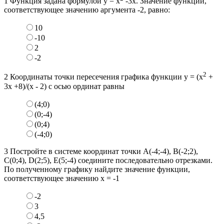
1
Функция задана формулой у = х
-3х. Значение функции,
соответствующее значению аргумента -2, равно:
10
-10
2
-2
2
2
Координаты точки пересечения графика функции у = (х
+
3х +8)/(х - 2) с осью ординат равны
(4;0)
(0;-4)
(0;4)
(-4;0)
3
Постройте в системе координат точки А(-4;-4), B(-2;2),
C(0;4), D(2;5), E(5;-4) соедините последовательно отрезками.
По полученному графику найдите значение функции,
соответствующее значению х = -1
-2
3
4,5