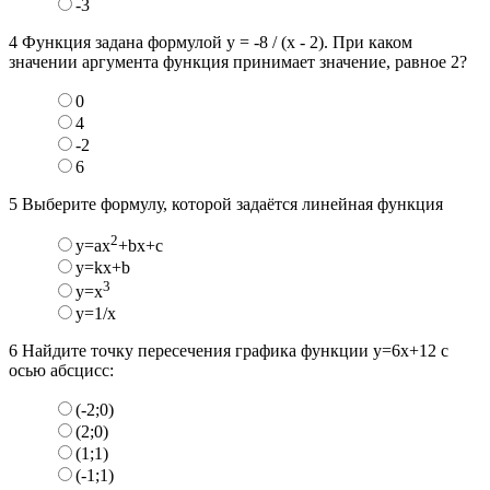
-3
4
Функция задана формулой у = -8 / (х - 2). При каком
значении аргумента функция принимает значение, равное 2?
0
4
-2
6
5
Выберите формулу, которой задаётся линейная функция
2
y=ax
+bx+c
у=kx+b
3
у=х
у=1/х
6
Найдите точку пересечения графика функции y=6x+12 с
осью абсцисс:
(-2;0)
(2;0)
(1;1)
(-1;1)