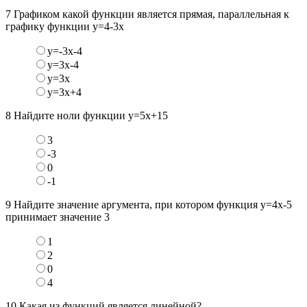
7
Графиком какой функции является прямая, параллельная к
графику функции y=4-3x
y=-3x-4
y=3x-4
y=3x
y=3x+4
8
Найдите ноли функции y=5x+15
3
-3
0
-1
9
Найдите значение аргумента, при котором функция y=4x-5
принимает значение 3
1
2
0
4
10
Какая из функций является линейной?